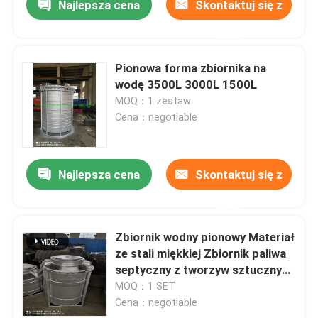
Najlepsza cena
Skontaktuj się z
nami
Pionowa forma zbiornika na
wodę 3500L 3000L 1500L
MOQ：1 zestaw
Cena：negotiable
Najlepsza cena
Skontaktuj się z
nami
Zbiornik wodny pionowy Materiał
ze stali miękkiej Zbiornik paliwa
septyczny z tworzyw sztucznych
Formę rotacyjną
MOQ：1 SET
Cena：negotiable