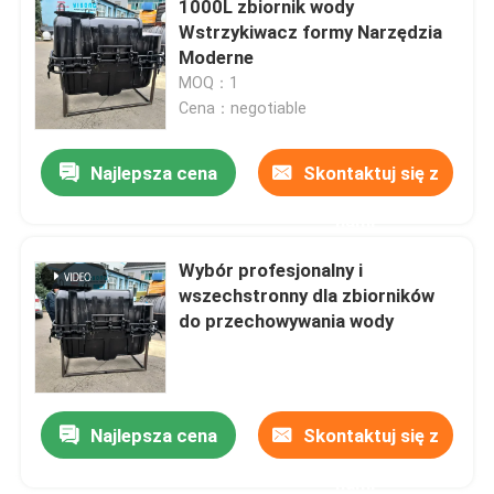
1000L zbiornik wody
Wstrzykiwacz formy Narzędzia
Ruchoma maszyna wahadłowa piekarnika
Moderne
MOQ：1
Cena：negotiable
Maszyna do formowania rotacyjnego z karuzelą
Najlepsza cena
Skontaktuj się z
Plastikowa maszyna do granulowania recyklingu
nami
Rozdrabniacz LDPE
Wybór profesjonalny i
wszechstronny dla zbiorników
do przechowywania wody
Kruszarka do odpadów z tworzyw sztucznych
Rozdrabniacz odpadów plastikowych
Najlepsza cena
Skontaktuj się z
Produkty formowane rotacyjnie
nami