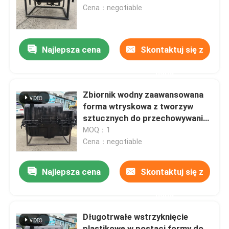
Cena：negotiable
O nas
Najlepsza cena
Skontaktuj się z
Wycieczka po fabryce
nami
Kontrola jakości
Zbiornik wodny zaawansowana
forma wtryskowa z tworzyw
sztucznych do przechowywania
Skontaktuj się z nami
wody
MOQ：1
Cena：negotiable
Aktualności
Najlepsza cena
Skontaktuj się z
Poprosić o wycenę
nami
Długotrwałe wstrzyknięcie
Forma do formowania rotacyjnego
plastikowe w postaci formy do