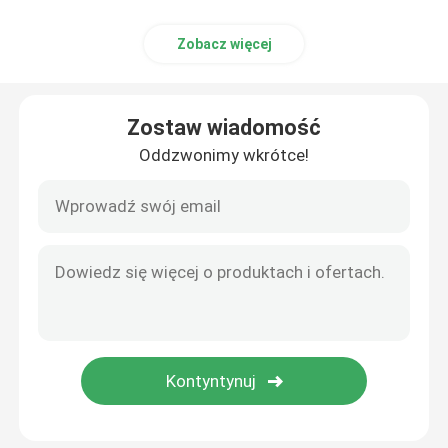
Sprzęt pomocniczy
Zobacz więcej
Wodoodporna torba podróżna
Zostaw wiadomość
Oddzwonimy wkrótce!
blacha stalowa walcowana na zimno