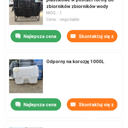
zbiorników zbiorników wody
MOQ：1
Forma szamba
Cena：negotiable
Forma zbiornika na wodę
Najlepsza cena
Skontaktuj się z
nami
Aluminiowe formy obrotowe
Odporny na korozję 1000L
Solidne aluminium kęsów
Rockandrollowa maszyna z otwartym płomieniem
Najlepsza cena
Skontaktuj się z
Rockandrollowa maszyna do formowania rotacyjnego
nami
wahadłowa maszyna do formowania rotacyjnego