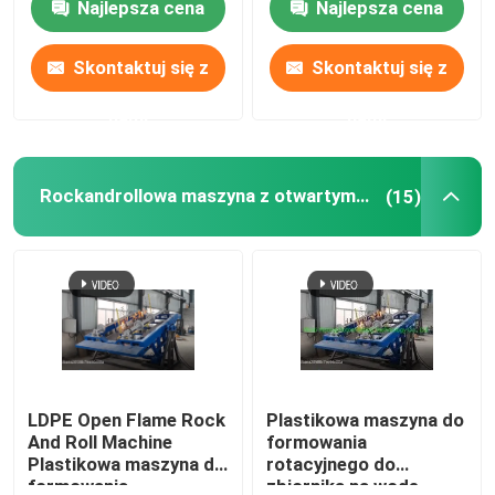
Najlepsza cena
Najlepsza cena
Skontaktuj się z
Skontaktuj się z
nami
nami
Rockandrollowa maszyna z otwartym płomieniem
(15)
LDPE Open Flame Rock
Plastikowa maszyna do
And Roll Machine
formowania
Plastikowa maszyna do
rotacyjnego do
formowania
zbiornika na wodę