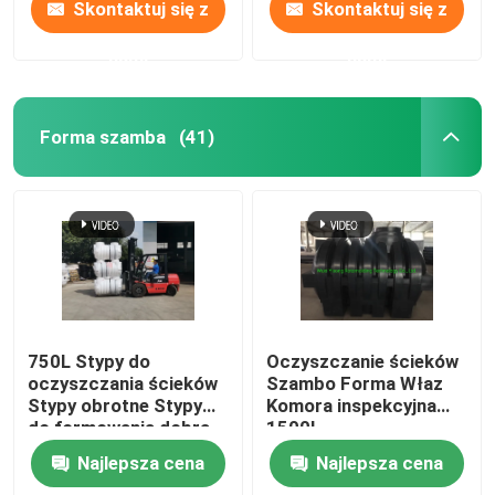
Skontaktuj się z
Skontaktuj się z
nami
nami
Forma szamba
(41)
750L Stypy do
Oczyszczanie ścieków
oczyszczania ścieków
Szambo Forma Właz
Stypy obrotne Stypy
Komora inspekcyjna
do formowania dobra
1500L
cena wysokiej jakości
Najlepsza cena
Najlepsza cena
Stypy do zbiornika
septicznego SMC