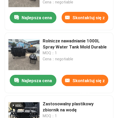
Cena：negotiable
Najlepsza cena
Skontaktuj się z
nami
Rolnicze nawadnianie 1000L
Spray Water Tank Mold Durable
MOQ：1
Cena：negotiable
Najlepsza cena
Skontaktuj się z
Dom
nami
Produkty
Zastosowalny plastikowy
zbiornik na wodę
Filmy
MOQ：1