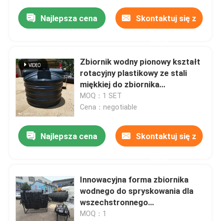
Najlepsza cena
Skontaktuj się z
nami
Zbiornik wodny pionowy kształt
rotacyjny plastikowy ze stali
miękkiej do zbiornika
septycznego
MOQ：1 SET
Cena：negotiable
Najlepsza cena
Skontaktuj się z
nami
Innowacyjna forma zbiornika
wodnego do spryskowania dla
wszechstronnego
przechowywania wody
MOQ：1