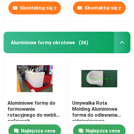
Skontaktuj się z
Skontaktuj się z
nami
nami
Aluminiowe formy obrotowe
(36)
Aluminiowe formy do
Umywalka Rota
formowania
Molding Aluminiowa
rotacyjnego do mebli
forma do odlewania
sofowych
ciśnieniowego
Najlepsza cena
Najlepsza cena