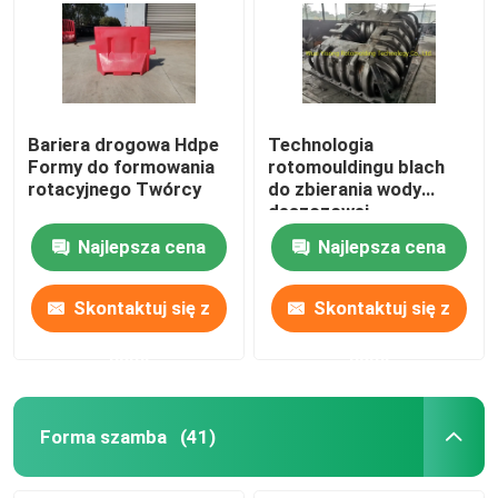
Bariera drogowa Hdpe
Technologia
Formy do formowania
rotomouldingu blach
rotacyjnego Twórcy
do zbierania wody
deszczowej
Najlepsza cena
Najlepsza cena
Skontaktuj się z
Skontaktuj się z
nami
nami
Forma szamba
(41)