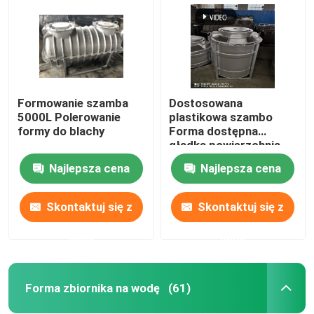
Formowanie szamba
Dostosowana
5000L Polerowanie
plastikowa szambo
formy do blachy
Forma dostępna
gładka powierzchnia
Najlepsza cena
Najlepsza cena
Skontaktuj się z
Skontaktuj się z
Dom
nami
nami
Produkty
Forma zbiornika na wodę
(61)
Filmy