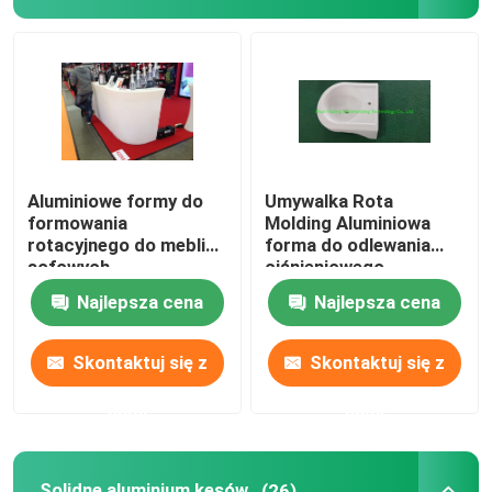
Forma szamba
Forma zbiornika na wodę
Aluminiowe formy obrotowe
Aluminiowe formy do
Umywalka Rota
formowania
Molding Aluminiowa
rotacyjnego do mebli
forma do odlewania
Solidne aluminium kęsów
sofowych
ciśnieniowego
Najlepsza cena
Najlepsza cena
Rockandrollowa maszyna z otwartym płomieniem
Skontaktuj się z
Skontaktuj się z
Rockandrollowa maszyna do formowania rotacyjnego
nami
nami
wahadłowa maszyna do formowania rotacyjnego
Solidne aluminium kęsów
(26)