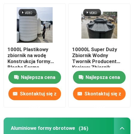
O nas
Wycieczka po fabryce
1000L Plastikowy
10000L Super Duży
Kontrola jakości
zbiornik na wodę
Zbiornik Wodny
Konstrukcja formy
Twornik Producent
Blacha Forma
Krajowy Zbiornik
aluminiowa
Plastikowy Twornik
Skontaktuj się z nami
Najlepsza cena
Najlepsza cena
Rotomolding
Rotacyjny
Aktualności
Skontaktuj się z
Skontaktuj się z
nami
nami
Poprosić o wycenę
Aluminiowe formy obrotowe
(36)
Forma do formowania rotacyjnego