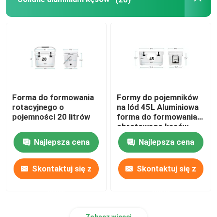
Ruchoma maszyna wahadłowa piekarnika
Maszyna do formowania rotacyjnego z karuzelą
Plastikowa maszyna do granulowania recyklingu
Forma do formowania
Formy do pojemników
rotacyjnego o
na lód 45L Aluminiowa
Rozdrabniacz LDPE
pojemności 20 litrów
forma do formowania
obrotowego kęsów
CNC
Najlepsza cena
Najlepsza cena
Kruszarka do odpadów z tworzyw sztucznych
Skontaktuj się z
Skontaktuj się z
Rozdrabniacz odpadów plastikowych
nami
nami
Produkty formowane rotacyjnie
Zobacz więcej