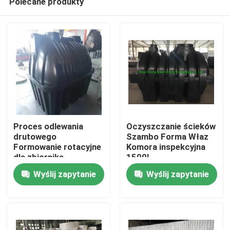
Polecane produkty
Proces odlewania
Oczyszczanie ścieków
drutowego
Szambo Forma Właz
Formowanie rotacyjne
Komora inspekcyjna
dla zbiornika
1500L
Dom
septycznego o
Wyślij zapytanie
Wyślij zapytanie
pojemności 5000 l
Produkty
Filmy