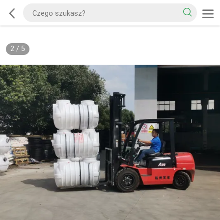
2
/
5