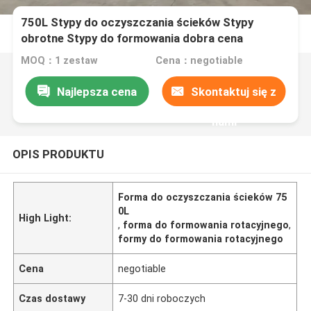
750L Stypy do oczyszczania ścieków Stypy
obrotne Stypy do formowania dobra cena
wysokiej jakości Stypy do zbiornika septicznego
MOQ：1 zestaw
Cena：negotiable
SMC
Najlepsza cena
Skontaktuj się z
nami
OPIS PRODUKTU
Forma do oczyszczania ścieków 75
0L
High Light:
,
forma do formowania rotacyjnego
,
formy do formowania rotacyjnego
Cena
negotiable
Czas dostawy
7-30 dni roboczych