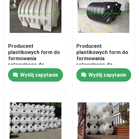
O nas
Wycieczka po fabryce
Producent
Producent
plastikowych form do
plastikowych form do
Kontrola jakości
formowania
formowania
rotacyjnego do
rotacyjnego do
szamba
szamba
Wyślij zapytanie
Wyślij zapytanie
Skontaktuj się z nami
Aktualności
Poprosić o wycenę
Forma do formowania rotacyjnego