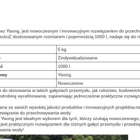
zez Yisong, jest nowoczesnym i innowacyjnym rozwiązaniem do przecho
nościZ dostosowanym rozmiarem i pojemnością 1000 l, nadaje się do 
5 kg
ć
Zindywidualizowane
ść
1000 l
owy
Yisong.
Nowoczesne
ne do stosowania w takich gałęziach przemysłu, jak rolnictwo, budowni
 odrobinę wyrafinowania, zapewniając jednocześnie praktyczne rozwiąz
ana ze swoich wysokiej jakości produktów i innowacyjnych projektów.n
ozwiązanie do przechowywania wody.
Yisong jest idealnym wyborem dla tych, którzy szukają nowoczesnego
st praktycznym rozwiązaniem dla różnych gałęzi przemysłu i przedsię
ywania wody!