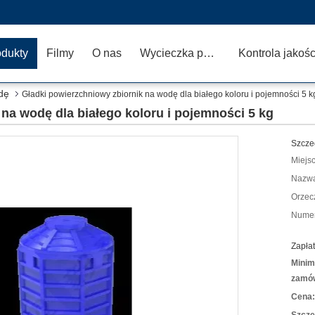
odukty
Filmy
O nas
Wycieczka po fabryce
Kontrola jakośc
dę
Gładki powierzchniowy zbiornik na wodę dla białego koloru i pojemności 5 k
na wodę dla białego koloru i pojemności 5 kg
Szcze
Miejs
Nazwa
Orzec
Numer
Zapłat
Minim
zamów
Cena: