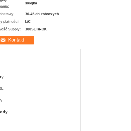
góły
sklejka
ania:
dostawy:
30-45 dni roboczych
y płatności:
L/C
wość Supply:
300SET/ROK
Kontakt
ry
0L
ny
wody