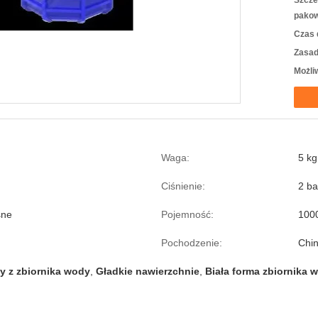
Szcze
pakow
Czas 
Zasad
Możli
Waga:
5 kg
Ciśnienie:
2 ba
sne
Pojemność:
100
Pochodzenie:
Chi
y z zbiornika wody
,
Gładkie nawierzchnie
,
Biała forma zbiornika 