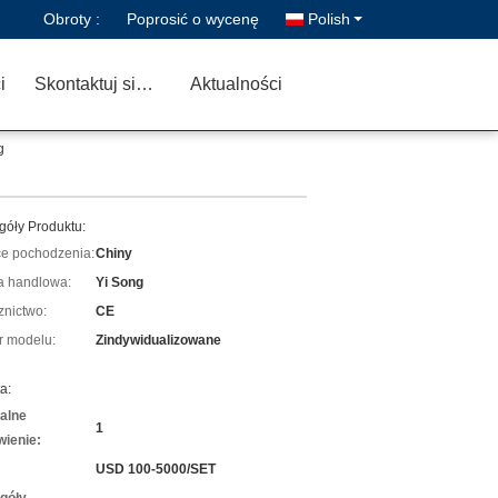
Obroty :
Poprosić o wycenę
Polish
i
Skontaktuj się z nami
Aktualności
g
góły Produktu:
ce pochodzenia:
Chiny
 handlowa:
Yi Song
znictwo:
CE
 modelu:
Zindywidualizowane
a:
alne
1
ienie:
USD 100-5000/SET