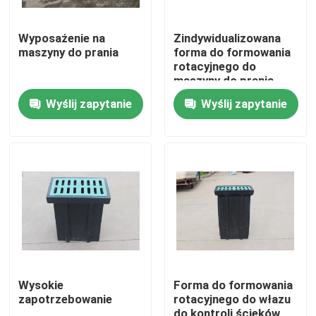
Wyposażenie na
Zindywidualizowana
maszyny do prania
forma do formowania
rotacyjnego do
maszyny do prania
podłogi
Wyślij zapytanie
Wyślij zapytanie
Dom
Produkty
Wysokie
Forma do formowania
zapotrzebowanie
rotacyjnego do włazu
Filmy
do kontroli ścieków