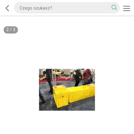
2
/
3