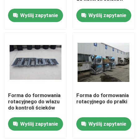
Wyślij zapytanie
Wyślij zapytanie
O nas
Wycieczka po fabryce
Kontrola jakości
Skontaktuj się z nami
Forma do formowania
Forma do formowania
Aktualności
rotacyjnego do włazu
rotacyjnego do pralki
do kontroli ścieków
Poprosić o wycenę
Wyślij zapytanie
Wyślij zapytanie
Forma do formowania rotacyjnego