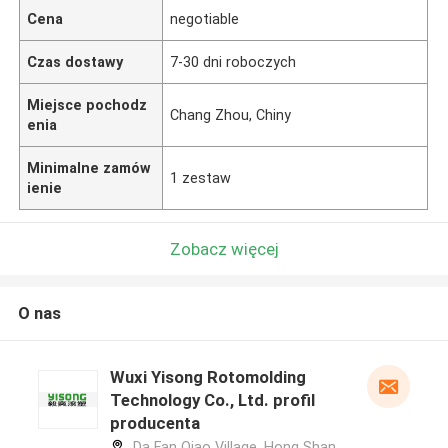
Cena
negotiable
Czas dostawy
7-30 dni roboczych
Miejsce pochodz
Chang Zhou, Chiny
enia
Minimalne zamów
1 zestaw
ienie
Zobacz więcej
O nas
Wuxi Yisong Rotomolding
Technology Co., Ltd. profil
producenta
Da Fan Qiao Village, Hong Shan