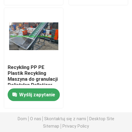
O nas
Wycieczka po fabryce
Kontrola jakości
Recykling PP PE
Skontaktuj się z nami
Plastik Recykling
Maszyna do granulacji
Polietylen Pelletizer
Aktualności
Wyślij zapytanie
Poprosić o wycenę
Dom
O nas
Skontaktuj się z nami
Desktop Site
Sitemap
Privacy Policy
Forma do formowania rotacyjnego