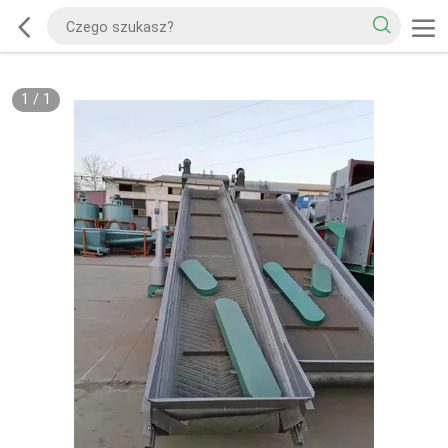
1
/
1