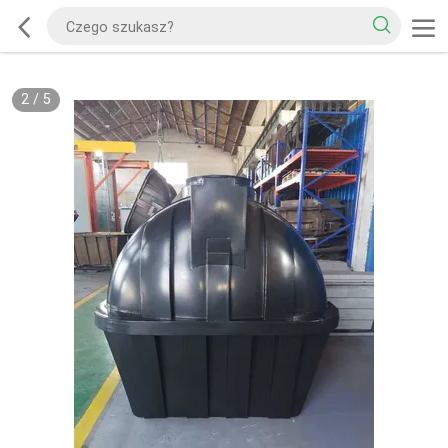
2
/
5