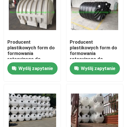
O nas
Wycieczka po fabryce
Producent
Producent
plastikowych form do
plastikowych form do
Kontrola jakości
formowania
formowania
rotacyjnego do
rotacyjnego do
szamba
szamba
Wyślij zapytanie
Wyślij zapytanie
Skontaktuj się z nami
Aktualności
Poprosić o wycenę
Forma do formowania rotacyjnego