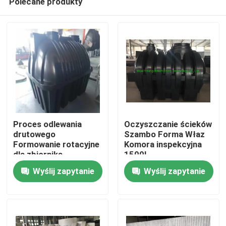
Polecane produkty
Proces odlewania
Oczyszczanie ścieków
drutowego
Szambo Forma Właz
Formowanie rotacyjne
Komora inspekcyjna
dla zbiornika
1500L
Dom
septycznego o
Wyślij zapytanie
Wyślij zapytanie
pojemności 5000 l
Produkty
Filmy