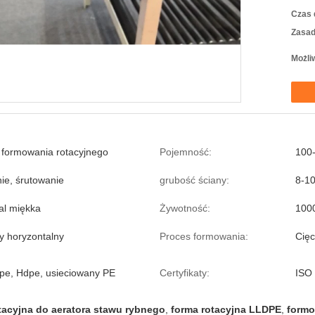
Czas 
Zasad
Możli
formowania rotacyjnego
Pojemność:
100
ie, śrutowanie
grubość ściany:
8-1
tal miękka
Żywotność:
1000
y horyzontalny
Proces formowania:
Cięc
pe, Hdpe, usieciowany PE
Certyfikaty:
ISO
tacyjna do aeratora stawu rybnego
,
forma rotacyjna LLDPE
,
formo