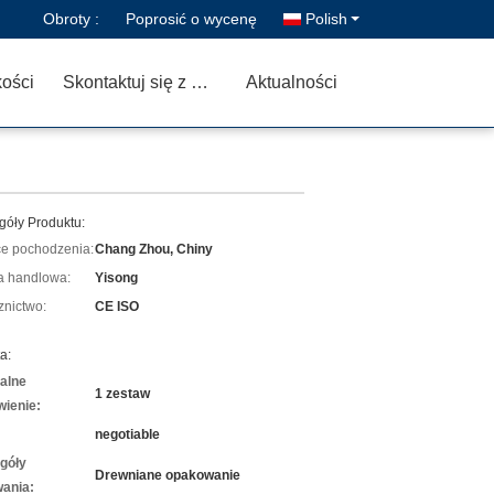
Obroty :
Poprosić o wycenę
Polish
kości
Skontaktuj się z nami
Aktualności
góły Produktu:
ce pochodzenia:
Chang Zhou, Chiny
 handlowa:
Yisong
znictwo:
CE ISO
a:
alne
1 zestaw
ienie:
negotiable
góły
Drewniane opakowanie
ania: