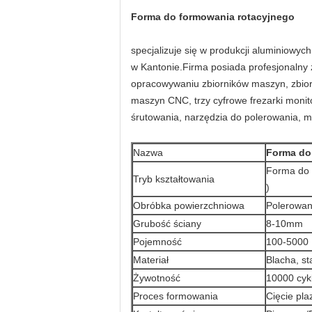
Forma do formowania rotacyjnego
specjalizuje się w produkcji aluminiowy
w Kantonie.Firma posiada profesjonalny
opracowywaniu zbiorników maszyn, zbior
maszyn CNC, trzy cyfrowe frezarki monito
śrutowania, narzędzia do polerowania, m
Nazwa
Forma do
Forma do 
Tryb kształtowania
)
Obróbka powierzchniowa
Polerowan
Grubość ściany
8-10mm
Pojemność
100-5000
Materiał
Blacha, st
Żywotność
10000 cykl
Proces formowania
Cięcie pl