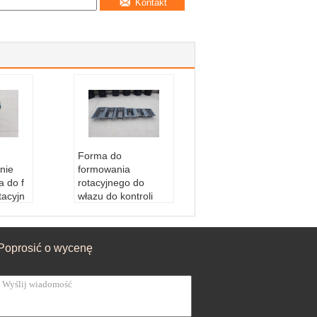
Kontakt
Forma do
nie
formowania
 do f
rotacyjnego do
tacyjn
włazu do kontroli
ścieków
100-50
Nazwa:
Forma do f
wane
ormowania rotacyjn
Poprosić o wycenę
ierzc
ego
rowani
Pojemność:
100-50
00 L Dostosowane
any:
8-
Obróbka powierzc
hniowa:
Polerowani
e, śrutowanie