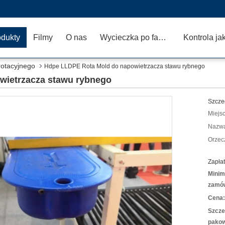
odukty
Filmy
O nas
Wycieczka po fabryce
Kontrola ja
otacyjnego
Hdpe LLDPE Rota Mold do napowietrzacza stawu rybnego
wietrzacza stawu rybnego
Szcze
Miejs
Nazwa
Orzec
Zapłat
Minim
zamów
Cena:
Szcze
pakow