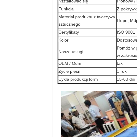
Kształtować się
Pionowy /
Funkcja
Z pokrywk
Materiał produktu z tworzywa
Lldpe, Md
sztucznego
Certyfikaty
ISO 9001 
Kolor
Dostosow
Pomóż w p
Nasze usługi
w zakresie
OEM / Odm
tak
Życie pleśni
1 rok
Cykle produkcji form
15-60 dni