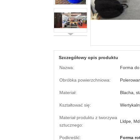
Szczegółowy opis produktu
Nazwa:
Forma do 
Obróbka powierzchniowa:
Polerowan
Materiał:
Blacha, s
Kształtować się:
Wertykaln
Materiał produktu z tworzywa
Lldpe, Md
sztucznego:
Podkreślić:
Forma ro