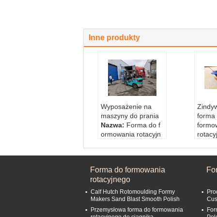
Inne produkty
Wyposażenie na
Zindy
maszyny do prania
forma
Nazwa:
Forma do f
formo
ormowania rotacyjn
rotacy
ego
maszy
Pojemność:
100-50
podłog
00 L Dostosowane
Nazw
Forma do formowania
Fo
Obróbka powierzc
ormow
rotacyjnego
hniowa:
Polerowani
ego
e, śrutowanie
Poje
Calf Hutch Rotomoulding Formy
Pro
grubość ściany:
8-
00 L 
Makers Sand Blast Smooth Polish
Cus
10mm
Obrób
Przemysłowa forma do formowania
For
hnio
rotacyjnego do ciągnika
Pol