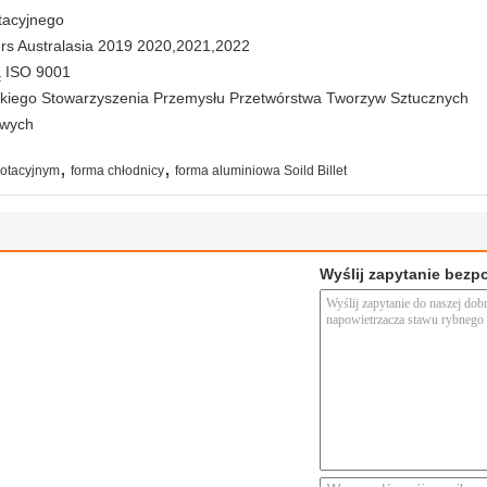
tacyjnego
ers Australasia 2019 2020,2021,2022
ą ISO 9001
kiego Stowarzyszenia Przemysłu Przetwórstwa Tworzyw Sztucznych
owych
,
,
rotacyjnym
forma chłodnicy
forma aluminiowa Soild Billet
Wyślij zapytanie bezp