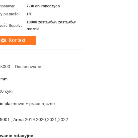
dostawy:
7-30 dni roboczych
y płatności:
T/T
10000 zestawów / zestawów
wość Supply:
rocznie
Kontakt
-5000 L Dostosowane
0mm
0 cykli
ie plazmowe + prace ręczne
 9001 , Arma 2019 2020,2021,2022
wanie rotacyjne