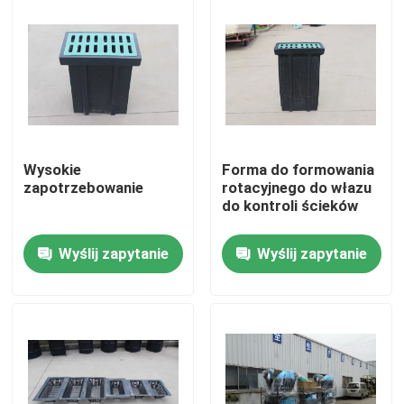
O nas
Wycieczka po fabryce
Kontrola jakości
Wysokie
Forma do formowania
zapotrzebowanie
rotacyjnego do włazu
do kontroli ścieków
Skontaktuj się z nami
Wyślij zapytanie
Wyślij zapytanie
Aktualności
Poprosić o wycenę
Forma do formowania rotacyjnego