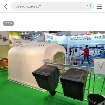
2
/
5