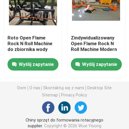
Forma szamba
Forma zbiornika na wodę
Roto Open Flame
Zindywidualizowany
Rock N Roll Machine
Open Flame Rock N
do zbiornika wody
Roll Machine Modern
Aluminiowe formy obrotowe
Wyślij zapytanie
Wyślij zapytanie
Solidne aluminium kęsów
Rockandrollowa maszyna z otwartym płomieniem
Dom
O nas
Skontaktuj się z nami
Desktop Site
Sitemap
Privacy Policy
Rockandrollowa maszyna do formowania rotacyjnego
Chiny sprzęt do formowania rotacyjnego
wahadłowa maszyna do formowania rotacyjnego
supplier.
Copyright © 2026 Wuxi Yisong