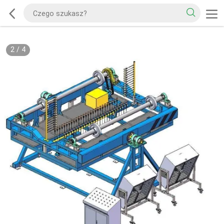
2
/
4