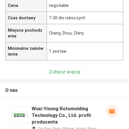
Cena
negotiable
Czas dostawy
7-30 dni roboczych
Miejsce pochodz
Chang Zhou, Chiny
enia
Minimalne zamów
1 zestaw
ienie
Zobacz więcej
O nas
Wuxi Yisong Rotomolding
Technology Co., Ltd. profil
producenta
Da Fan Qiao Village, Hong Shan