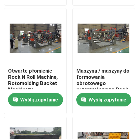
O nas
Wycieczka po fabryce
Kontrola jakości
Otwarte płomienie
Maszyna / maszyny do
Skontaktuj się z nami
Rock N Roll Machine,
formowania
Rotomolding Bucket
obrotowego
Machinery
przemysłowego Rock
And Roll
Aktualności
Wyślij zapytanie
Wyślij zapytanie
Poprosić o wycenę
Forma do formowania rotacyjnego