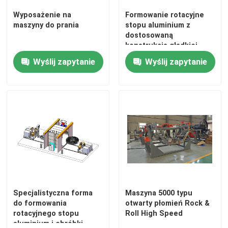
Wyposażenie na
Formowanie rotacyjne
maszyny do prania
stopu aluminium z
O nas
dostosowaną
konstrukcją gładkiej
powierzchni
Wycieczka po fabryce
Wyślij zapytanie
Wyślij zapytanie
Kontrola jakości
Skontaktuj się z nami
Aktualności
Poprosić o wycenę
Specjalistyczna forma
Maszyna 5000 typu
do formowania
otwarty płomień Rock &
rotacyjnego stopu
Roll High Speed
Forma do formowania rotacyjnego
aluminium i obróbki