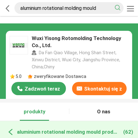
Wuxi Yisong Rotomolding Technology
Co., Ltd.
Da Fan Qiao Village, Hong Shan Street,
Xinwu District, Wuxi City, Jiangshu Province,
China,Chiny
5.0
zweryfikowane Dostawca
Zadzwoń teraz
Skontaktuj się z
nami
produkty
O nas
aluminium rotational molding mould produkcja online
(62)