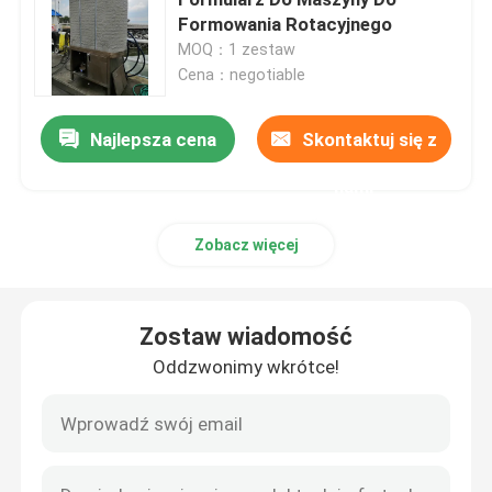
Formowania Rotacyjnego
MOQ：1 zestaw
Forma szamba
Cena：negotiable
Forma zbiornika na wodę
Najlepsza cena
Skontaktuj się z
nami
Aluminiowe formy obrotowe
Zobacz więcej
Solidne aluminium kęsów
Zostaw wiadomość
Rockandrollowa maszyna z otwartym płomieniem
Oddzwonimy wkrótce!
Rockandrollowa maszyna do formowania rotacyjnego
wahadłowa maszyna do formowania rotacyjnego