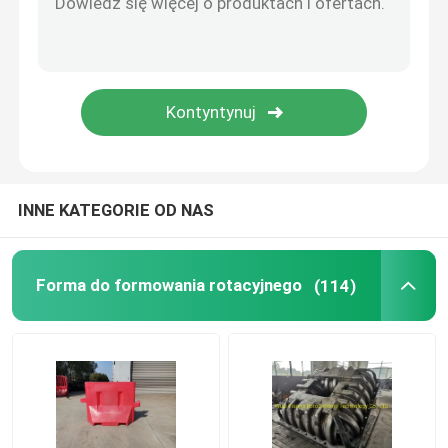
Ruchoma maszyna wahadłowa piekarnika
Maszyna do formowania rotacyjnego z karuzelą
Plastikowa maszyna do granulowania recyklingu
INNE KATEGORIE OD NAS
Rozdrabniacz LDPE
Forma do formowania rotacyjnego
(114)
Kruszarka do odpadów z tworzyw sztucznych
Rozdrabniacz odpadów plastikowych
Produkty formowane rotacyjnie