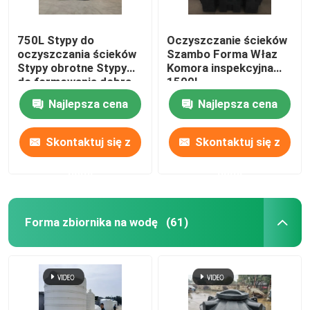
750L Stypy do
Oczyszczanie ścieków
oczyszczania ścieków
Szambo Forma Właz
Stypy obrotne Stypy
Komora inspekcyjna
do formowania dobra
1500L
cena wysokiej jakości
Najlepsza cena
Najlepsza cena
Stypy do zbiornika
septicznego SMC
Skontaktuj się z
Skontaktuj się z
nami
nami
Forma zbiornika na wodę
(61)