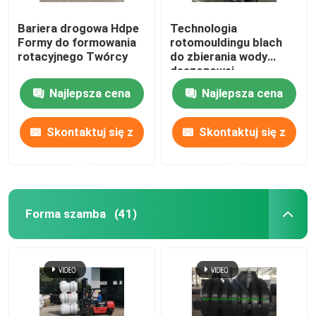
Bariera drogowa Hdpe
Technologia
Sprzęt pomocniczy
Formy do formowania
rotomouldingu blach
rotacyjnego Twórcy
do zbierania wody
deszczowej
Wodoodporna torba podróżna
Najlepsza cena
Najlepsza cena
blacha stalowa walcowana na zimno
Skontaktuj się z
Skontaktuj się z
nami
nami
Forma szamba
(41)