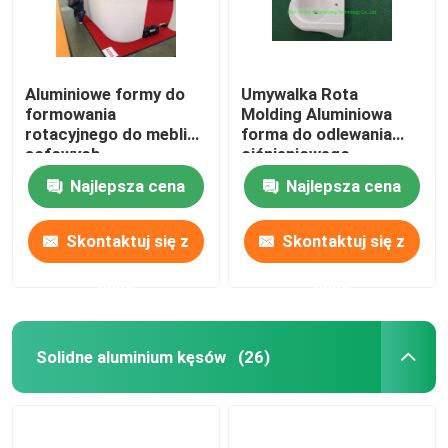
Aluminiowe formy do
Umywalka Rota
formowania
Molding Aluminiowa
rotacyjnego do mebli
forma do odlewania
sofowych
ciśnieniowego
Najlepsza cena
Najlepsza cena
Skontaktuj się z
Skontaktuj się z
nami
nami
Solidne aluminium kęsów
(26)