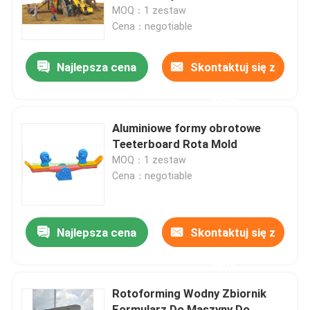
MOQ：1 zestaw
Cena：negotiable
O nas
Najlepsza cena
Skontaktuj się z
Wycieczka po fabryce
nami
Kontrola jakości
Aluminiowe formy obrotowe
Teeterboard Rota Mold
MOQ：1 zestaw
Skontaktuj się z nami
Cena：negotiable
Aktualności
Najlepsza cena
Skontaktuj się z
Poprosić o wycenę
nami
Rotoforming Wodny Zbiornik
Forma do formowania rotacyjnego
Formularz Do Maszyny Do