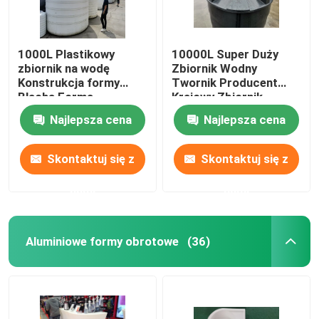
1000L Plastikowy
10000L Super Duży
zbiornik na wodę
Zbiornik Wodny
Konstrukcja formy
Twornik Producent
Blacha Forma
Krajowy Zbiornik
aluminiowa
Plastikowy Twornik
Najlepsza cena
Najlepsza cena
Rotomolding
Rotacyjny
Skontaktuj się z
Skontaktuj się z
nami
nami
Aluminiowe formy obrotowe
(36)